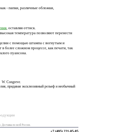
ак - папки, различные обложки,
ения
, оставляя оттиск.
 высокая температура позволяют перенести
зделии с помощью штампа с вогнутым и
в более сложном процессе, как печати, так
клого пуансона.
 W. Congreve.
елия, придавая эксклюзивный рельеф и необычный
продукции
 Доставка по всей России.
+7 (495) 221-05-85