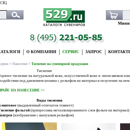
СК)
Миним
КАТАЛОГИ
О КОМПАНИИ
СЕРВИС
ЗАПРОС
КОНТАКТ
ервис
>
Нанесение
>
Тиснение на сувенирной продукции
Тиснение
Горячее тиснение на натуральной коже, искусственной коже и ином мягком пла
воздействии под давлением штампа с рельефом на материал и получение на не
ПРАЙС НА НАНЕСЕНИЕ >>
Виды тиснения
Блинтовое
(выдавленный отпечаток темнеет)
Тиснение фольгой
(припресовка металлизированного слоя фольги на материал)
Конгрев
(изображения с выпуклым рельефом)