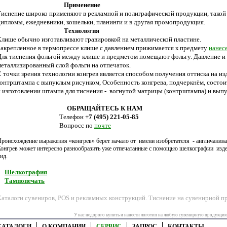
Применение
Тиснение широко применяют в рекламной и полиграфической продукции, такой к
дипломы, ежедневники, кошельки, планинги и в другая промопродукция.
Технология
Клише обычно изготавливают гравировкой на металлической пластине.
Закрепленное в термопрессе клише с давлением прижимается к предмету
нанес
Для тиснения фольгой между клише и предметом помещают фольгу. Давление и
металлизированный слой фольги на отпечаток.
С точки зрения технологии конгрев является способом получения оттиска на и
контрштампа с выпуклым рисунком, Особенность конгрева, подчеркнём, состоит 
и изготовлении штампа для тиснения - вогнутой матрицы (контрштампа) и выпу
ОБРАЩАЙТЕСЬ К НАМ
Телефон
+7 (495) 221-05-85
Вопросс по
почте
роисхождение выражения «конгрев» берет начало от имени изобретателя - англичанина
онгрев может интересно разнообразить уже отпечатанные с помощью шелкографии изд
ид.
Шелкография
Тампопечать
Каталоги сувениров, POS и рекламных конструкций. Тиснение на сувенирной 
У нас недорого купить и нанести логотип на любую сувенирную продукцию.
КАТАЛОГИ
О КОМПАНИИ
СЕРВИС
ЗАПРОС
КОНТАКТЫ