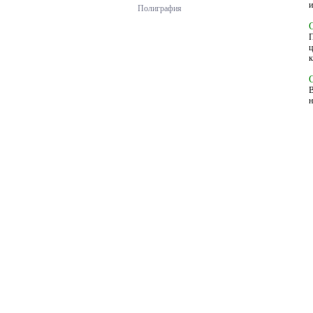
и
Полиграфия
П
ц
к
В
н