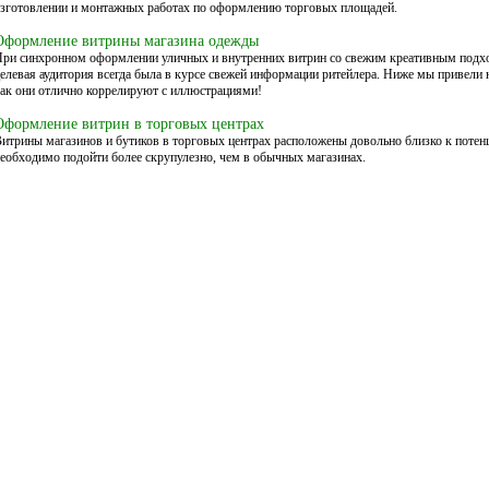
зготовлении и монтажных работах по оформлению торговых площадей.
Оформление витрины магазина одежды
ри синхронном оформлении уличных и внутренних витрин со свежим креативным подх
елевая аудитория всегда была в курсе свежей информации ритейлера. Ниже мы привели
ак они отлично коррелируют с иллюстрациями!
Оформление витрин в торговых центрах
итрины магазинов и бутиков в торговых центрах расположены довольно близко к пот
еобходимо подойти более скрупулезно, чем в обычных магазинах.