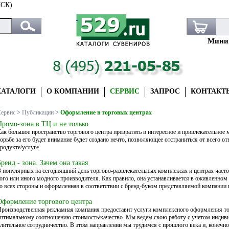
СК)
Миним
КАТАЛОГИ
О КОМПАНИИ
СЕРВИС
ЗАПРОС
КОНТАКТ
ервис
>
Публикации
>
Оформление в торговых центрах
Промо-зона в ТЦ и не только
ак большое пространство торгового центра превратить в интересное и привлекательное 
орьбе за его будет внимание будет создано нечто, позволяющее отстраниться от всего 
родукте/услуге
Бренд - зона. Зачем она такая
 популярных на сегодняшний день торгово-развлекательных комплексах и центрах част
ого или иного модного производителя. Как правило, она устанавливается в оживленном
о всех стороны и оформленная в соответствии с бренд-буком представляемой компании 
Оформление торгового центра
роизводственная рекламная компания предоставит услуги комплексного оформления тор
птимальному соотношению стоимость/качество. Мы ведем свою работу с учетом индиви
лительное сотрудничество. В этом направлении мы трудимся с прошлого века и, конечно