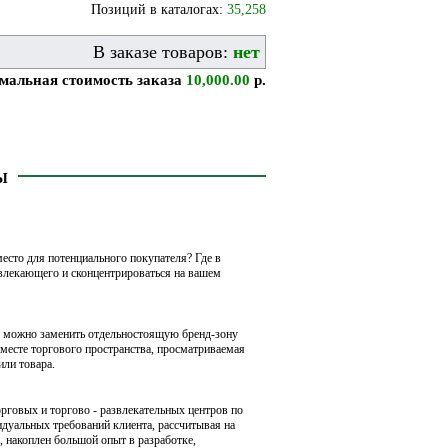
Позиций в каталогах:
35,258
В заказе товаров:
нет
альная стоимость заказа
10,000.00
р.
Ы
место для потенциального покупателя? Где в
отвлекающего и сконцентрироваться на вашем
о можно заменить отдельностоящую бренд-зону
 месте торгового пространства, просматриваемая
или товара.
говых и торгово - развлекательных центров по
дуальных требований клиента, рассчитывая на
, накоплен большой опыт в разработке,