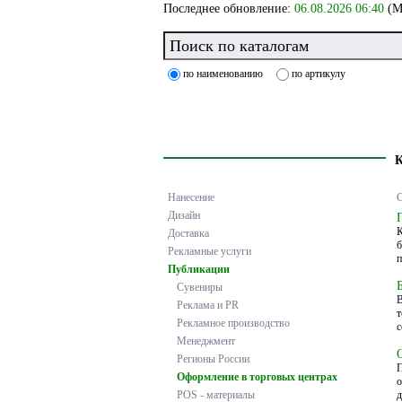
Последнее обновление:
06.08.2026 06:40
(М
по наименованию
по артикулу
Нанесение
С
Дизайн
К
Доставка
б
Рекламные услуги
п
Публикации
Сувениры
В
Реклама и PR
т
Рекламное производство
с
Менеджмент
Регионы России
П
Оформление в торговых центрах
о
POS - материалы
д