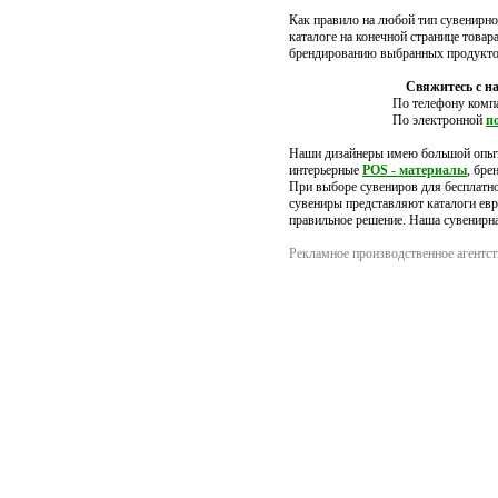
Как правило на любой тип сувенирн
каталоге на конечной странице това
брендированию выбранных продукт
Свяжитесь с н
По телефону компа
По электронной
п
Наши дизайнеры имею большой опыт 
интерьерные
POS - материалы
, бре
При выборе сувениров для бесплатно
сувениры представляют каталоги евро
правильное решение. Наша сувенирна
Рекламное производственное агентс