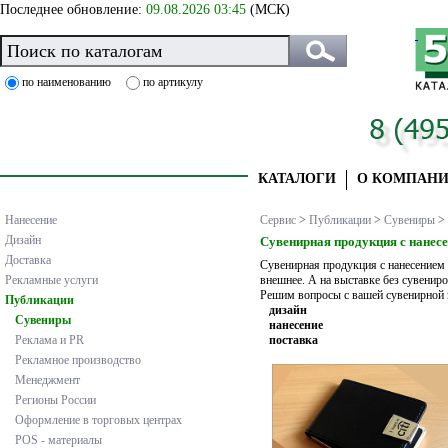
Последнее обновление:
09.08.2026 03:45
(МСК)
по наименованию
по артикулу
КАТАЛОГИ
О КОМПАН
Нанесение
Сервис
>
Публикации
>
Сувениры
>
Дизайн
Сувенирная продукция с нанес
Доставка
Сувенирная продукция с нанесением 
внешнее. А на выставке без сувениро
Рекламные услуги
Решим вопросы с вашей сувенирной 
Публикации
дизайн
Сувениры
нанесение
поставка
Реклама и PR
Рекламное производство
Менеджмент
Регионы России
Оформление в торговых центрах
POS - материалы