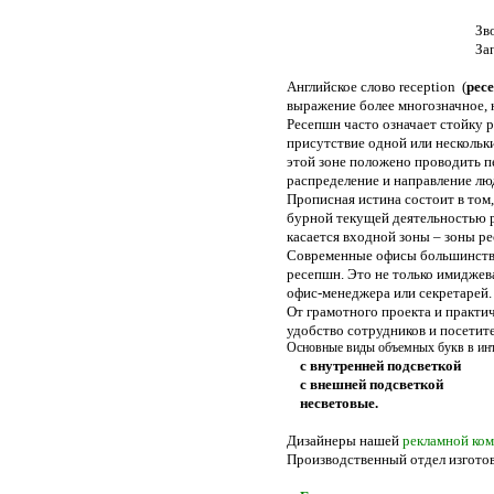
СВЯЗЬ 
Звонок по 
Запрос 
Английское слово reception (
рес
выражение более многозначное,
Ресепшн часто означает стойку р
присутствие одной или нескольк
этой зоне положено проводить 
распределение и направление лю
Прописная истина состоит в том,
бурной текущей деятельностью р
касается входной зоны – зоны р
Современные офисы большинства
ресепшн. Это не только имиджев
офис-менеджера или секретарей. 
От грамотного проекта и практи
удобство сотрудников и посетите
Основные виды объемных букв в ин
с внутренней подсветкой
с внешней подсветкой
несветовые.
Дизайнеры нашей
рекламной ко
Производственный отдел изготов