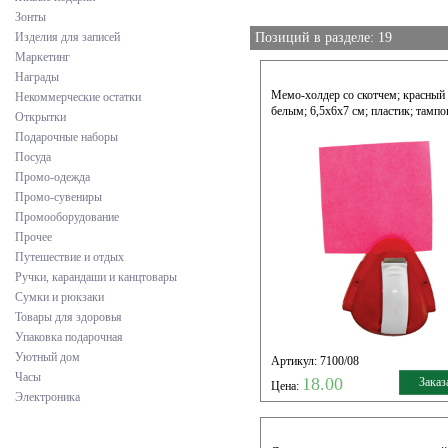
Зонты
Изделия для записей
Позиций в разделе: 19
Маркетинг
Награды
Мемо-холдер со скотчем; красный 
Некоммерческие остатки
белым; 6,5х6х7 см; пластик; тампо
Открытки
Подарочные наборы
Посуда
Промо-одежда
Промо-сувениры
Промооборудование
Прочее
Путешествие и отдых
Ручки, карандаши и канцтовары
Сумки и рюкзаки
Товары для здоровья
Упаковка подарочная
Уютный дом
Артикул: 7100/08
Часы
18.00
Заказ
Цена:
Электроника