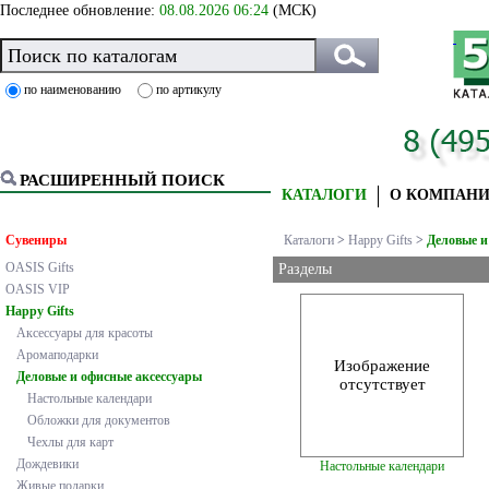
Последнее обновление:
08.08.2026 06:24
(МСК)
по наименованию
по артикулу
РАСШИРЕННЫЙ ПОИСК
КАТАЛОГИ
О КОМПАН
Сувениры
Каталоги
>
Happy Gifts
>
Деловые и
OASIS Gifts
Разделы
OASIS VIP
Happy Gifts
Аксессуары для красоты
Аромаподарки
Изображение
Деловые и офисные аксессуары
отсутствует
Настольные календари
Обложки для документов
Чехлы для карт
Дождевики
Настольные календари
Живые подарки