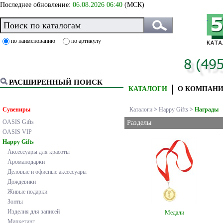
Последнее обновление:
06.08.2026 06:40
(МСК)
по наименованию
по артикулу
РАСШИРЕННЫЙ ПОИСК
КАТАЛОГИ
О КОМПАН
Сувениры
Каталоги
>
Happy Gifts
>
Награды
OASIS Gifts
Разделы
OASIS VIP
Happy Gifts
Аксессуары для красоты
Аромаподарки
Деловые и офисные аксессуары
Дождевики
Живые подарки
Зонты
Изделия для записей
Медали
Маркетинг