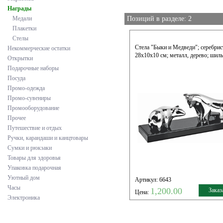
Награды
Медали
Позиций в разделе: 2
Плакетки
Стелы
Стела "Быки и Медведи"; серебрис
Некоммерческие остатки
28х10х10 см; металл, дерево; шил
Открытки
Подарочные наборы
Посуда
Промо-одежда
Промо-сувениры
Промооборудование
Прочее
Путешествие и отдых
Ручки, карандаши и канцтовары
Сумки и рюкзаки
Товары для здоровья
Упаковка подарочная
Уютный дом
Артикул: 6643
Часы
1,200.00
Заказ
Цена:
Электроника