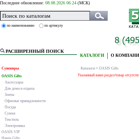
Последнее обновление:
08.08.2026 06:24
(МСК)
по наименованию
по артикулу
РАСШИРЕННЫЙ ПОИСК
КАТАЛОГИ
О КОМПАН
Сувениры
Каталоги
>
OASIS Gifts
Указанный вами раздел/товар отсутству
OASIS Gifts
Аксессуары
Для дома и отдыха
Зонты
Офисные принадлежности
Посуда
Сумки
Текстиль
Электроника
OASIS VIP
Happy Gifts