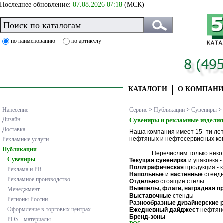
Последнее обновление:
07.08.2026 07:18
(МСК)
по наименованию
по артикулу
КАТАЛОГИ
О КОМПАН
Нанесение
Сервис
>
Публикации
>
Сувениры
>
Дизайн
Сувениры и рекламные изделия
Доставка
Наша компания имеет 15- ти ле
нефтяных и нефтесервисных ком
Рекламные услуги
Публикации
Перечислим только некоторы
Сувениры
Текущая сувенирка
и упаковка -
Полиграфическая
продукция - к
Реклама и PR
Напольные
и
настенные
стенд
Рекламное производство
Отдельно
стоящие стелы
Вымпелы, флаги, наградная п
Менеджмент
Выставочные
стенды
Регионы России
Разнообразные дизайнерские 
Оформление в торговых центрах
Ежедневный дайджест
нефтяно
Бренд-зоны
POS - материалы