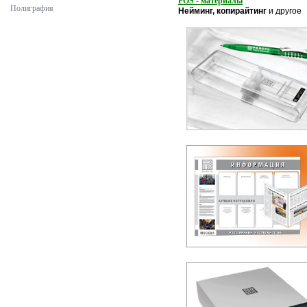
POS - материалы
Полиграфия
Нейминг, копирайтинг
и друг
о
е